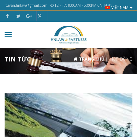
tuvan.hnlaw@gmail.com
T2 - T7: 9:00AM - 5:00PM CN: Nghỉ
VIỆT NAM
TIN TỨC
TRANG CHỦ
HỢP ĐỒNG