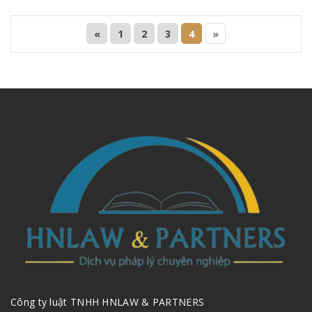
«
1
2
3
4
»
Công ty luật TNHH HNLAW & PARTNERS