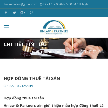
tuvan.hnlaw@gmail.com
T2 - T7: 9:00AM - 5:00PM CN: Nghỉ
CHI TIẾT TIN TỨC
TRANG CHỦ
HỢP ĐỒNG THUÊ TÀI SẢN
HỢP ĐỒNG THUÊ TÀI SẢN
10:22 - 09/12/2019
Hợp đồng thuê tài sản
Hnlaw & Partners xin giới thiệu mẫu hợp đồng thuê tài