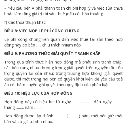
– Yêu cầu bên A phải thanh toán chi phí hợp lý về việc sửa chữa
hoặc làm tăng giá trị tài sản thuê (nếu có thỏa thuận);
f) Các thỏa thuận khác.
ĐIỀU 8: VIỆC NỘP LỆ PHÍ CÔNG CHỨNG
Lệ phí công chứng liên quan đến việc thuê tài sản theo hợp
đồng này do bên ….. chịu trách nhiệm nộp.
ĐIỀU 9: PHƯƠNG THỨC GIẢI QUYẾT TRANH CHẤP
Trong quá trình thực hiện hợp đồng mà phát sinh tranh chấp,
các bên cùng nhau thương lượng giải quyết trên nguyên tắc tôn
trọng quyền lợi của nhau; trong trường hợp không giải quyết
được, thì một trong hai bên có quyền khởi kiện để yêu cầu toà
án có thẩm quyền giải quyết theo quy định của pháp luật.
ĐIỀU 10: HIỆU LỰC CỦA HỢP ĐỒNG
Hợp đồng này có hiệu lực từ ngày ………………. đến ngày ………
tháng …….. năm ……..
Hợp đồng được lập thành ………. (………..) bản, mỗi bên giữ một
bản và có giá trị như nhau.