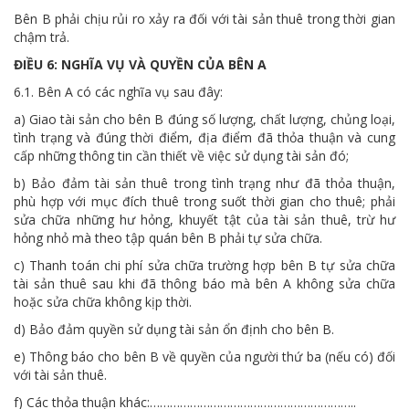
Bên B phải chịu rủi ro xảy ra đối với tài sản thuê trong thời gian
chậm trả.
ĐIỀU 6: NGHĨA VỤ VÀ QUYỀN CỦA BÊN A
6.1. Bên A có các nghĩa vụ sau đây:
a) Giao tài sản cho bên B đúng số lượng, chất lượng, chủng loại,
tình trạng và đúng thời điểm, địa điểm đã thỏa thuận và cung
cấp những thông tin cần thiết về việc sử dụng tài sản đó;
b) Bảo đảm tài sản thuê trong tình trạng như đã thỏa thuận,
phù hợp với mục đích thuê trong suốt thời gian cho thuê; phải
sửa chữa những hư hỏng, khuyết tật của tài sản thuê, trừ hư
hỏng nhỏ mà theo tập quán bên B phải tự sửa chữa.
c) Thanh toán chi phí sửa chữa trường hợp bên B tự sửa chữa
tài sản thuê sau khi đã thông báo mà bên A không sửa chữa
hoặc sửa chữa không kịp thời.
d) Bảo đảm quyền sử dụng tài sản ổn định cho bên B.
e) Thông báo cho bên B về quyền của người thứ ba (nếu có) đối
với tài sản thuê.
f) Các thỏa thuận khác:……………………………………………………..