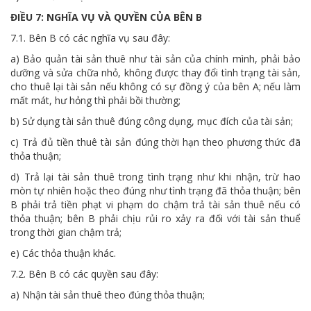
ĐIỀU 7: NGHĨA VỤ VÀ QUYỀN CỦA BÊN B
7.1. Bên B có các nghĩa vụ sau đây:
a) Bảo quản tài sản thuê như tài sản của chính mình, phải bảo
dưỡng và sửa chữa nhỏ, không được thay đổi tình trạng tài sản,
cho thuê lại tài sản nếu không có sự đồng ý của bên A; nếu làm
mất mát, hư hỏng thì phải bồi thường;
b) Sử dụng tài sản thuê đúng công dụng, mục đích của tài sản;
c) Trả đủ tiền thuê tài sản đúng thời hạn theo phương thức đã
thỏa thuận;
d) Trả lại tài sản thuê trong tình trạng như khi nhận, trừ hao
mòn tự nhiên hoặc theo đúng như tình trạng đã thỏa thuận; bên
B phải trả tiền phạt vi phạm do chậm trả tài sản thuê nếu có
thỏa thuận; bên B phải chịu rủi ro xảy ra đối với tài sản thuể
trong thời gian chậm trả;
e) Các thỏa thuận khác.
7.2. Bên B có các quyền sau đây:
a) Nhận tài sản thuê theo đúng thỏa thuận;