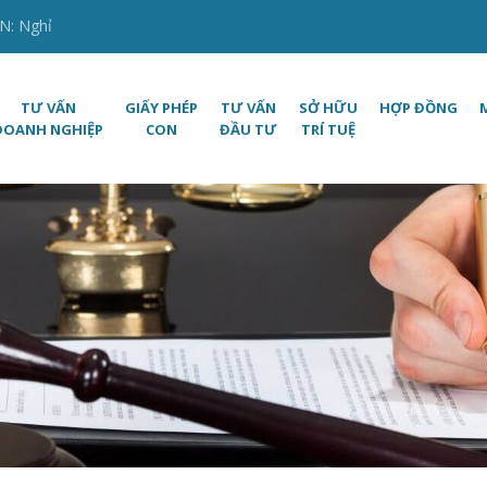
N: Nghỉ
TƯ VẤN
GIẤY PHÉP
TƯ VẤN
SỞ HỮU
HỢP ĐỒNG
DOANH NGHIỆP
CON
ĐẦU TƯ
TRÍ TUỆ