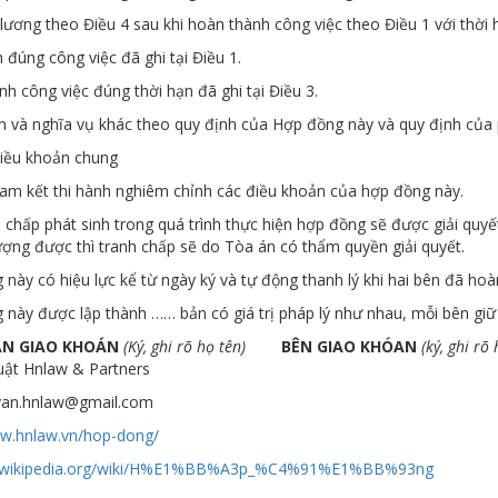
lương theo Điều 4 sau khi hoàn thành công việc theo Điều 1 với thời h
 đúng công việc đã ghi tại Điều 1.
h công việc đúng thời hạn đã ghi tại Điều 3.
n và nghĩa vụ khác theo quy định của Hợp đồng này và quy định của 
iều khoản chung
cam kết thi hành nghiêm chỉnh các điều khoản của hợp đồng này.
 chấp phát sinh trong quá trình thực hiện hợp đồng sẽ được giải quy
ợng được thì tranh chấp sẽ do Tòa án có thẩm quyền giải quyết.
này có hiệu lực kể từ ngày ký và tự động thanh lý khi hai bên đã hoà
này được lập thành …… bản có giá trị pháp lý như nhau, mỗi bên giữ
ẬN GIAO KHOÁN
(Ký, ghi rõ họ tên)
BÊN GIAO KHÓAN
(ký, ghi rõ
uật Hnlaw & Partners
uvan.hnlaw@gmail.com
ww.hnlaw.vn/hop-dong/
/vi.wikipedia.org/wiki/H%E1%BB%A3p_%C4%91%E1%BB%93ng