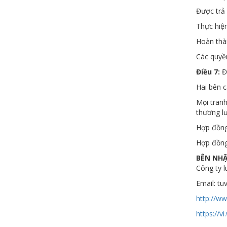
Được trả 
Thực hiện
Hoàn thàn
Các quyề
Điều 7:
Đ
Hai bên 
Mọi tranh
thương lư
Hợp đồng 
Hợp đồng 
BÊN NH
Công ty l
Email: t
http://w
https:/