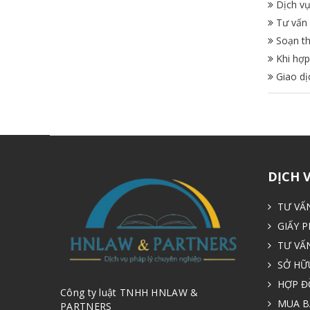
Dịch vụ
Tư vấn 
Soạn th
Khi hợp
Giao dị
DỊCH 
TƯ VẤ
GIẤY P
TƯ VẤ
SỞ HỮU
HỢP Đ
Công ty luật TNHH HNLAW &
MUA B
PARTNERS