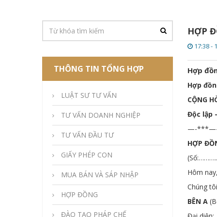
HỢP Đ
17:38 - 
THÔNG TIN TỔNG HỢP
Hợp đồn
Hợp đồn
LUẬT SƯ TƯ VẤN
CỘNG HÒ
Độc lập 
TƯ VẤN DOANH NGHIỆP
—-***—
TƯ VẤN ĐẦU TƯ
HỢP ĐỒ
GIẤY PHÉP CON
(Số:……….
Hôm nay
MUA BÁN VÀ SÁP NHẬP
Chúng tô
HỢP ĐỒNG
BÊN A
(B
ĐÀO TẠO PHÁP CHẾ
Đại di