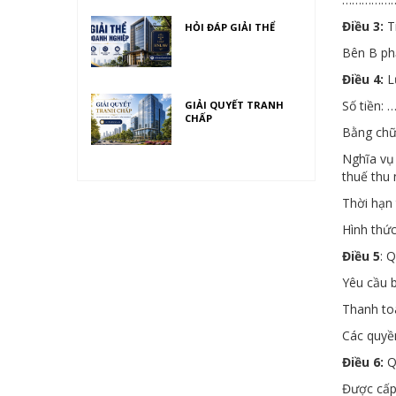
Điều 3:
Ti
HỎI ĐÁP GIẢI THỂ
Bên B phả
Điều 4:
L
Số tiền:
GIẢI QUYẾT TRANH
CHẤP
Bằng c
Nghĩa vụ
thuế thu 
Thời hạn 
Hình thức
Điều 5
: 
Yêu cầu b
Thanh toá
Các quyề
Điều 6:
Q
Được cấp 