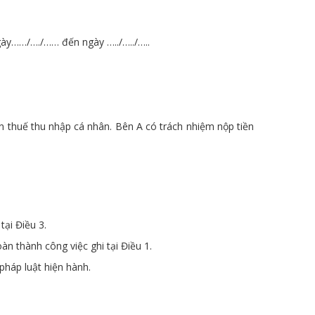
ngày……/…./…… đến ngày …../…../…..
n thuế thu nhập cá nhân. Bên A có trách nhiệm nộp tiền
tại Điều 3.
n thành công việc ghi tại Điều 1.
pháp luật hiện hành.