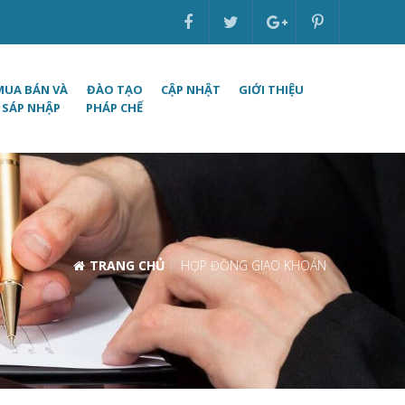
MUA BÁN VÀ
ĐÀO TẠO
CẬP NHẬT
GIỚI THIỆU
SÁP NHẬP
PHÁP CHẾ
TRANG CHỦ
HỢP ĐỒNG GIAO KHOÁN