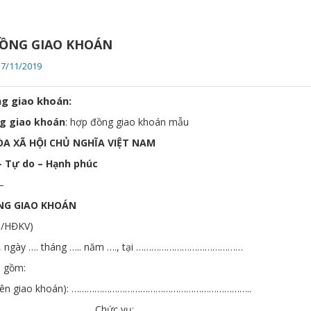
ỒNG GIAO KHOÁN
17/11/2019
g giao khoán:
g giao khoán
: hợp đồng giao khoán mẫu
A XÃ HỘI CHỦ NGHĨA VIỆT NAM
– Tự do – Hạnh phúc
–
NG GIAO KHOÁN
./HĐKV)
, ngày …. tháng ….. năm …., tại ……………………………………
i gồm:
ên giao khoán): ……………………………………………………………..
ện:…………………………………Chức vụ: …………………………