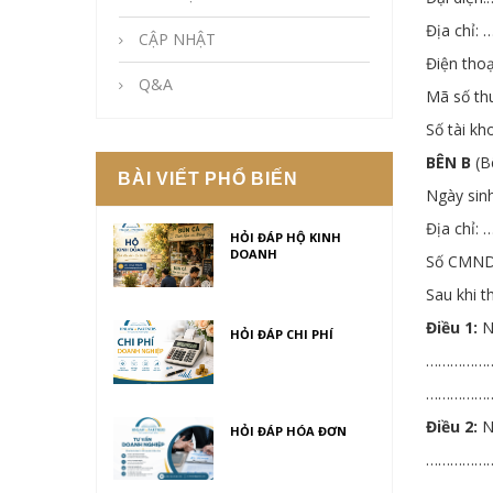
Địa ch
CẬP NHẬT
Điện t
Q&A
Mã số 
Số tài 
BÊN B
(B
BÀI VIẾT PHỔ BIẾN
Ngày s
Địa ch
HỎI ĐÁP HỘ KINH
DOANH
Số CMND
Sau khi t
Điều 1:
Nộ
HỎI ĐÁP CHI PHÍ
……………
……………
Điều 2:
Nơ
HỎI ĐÁP HÓA ĐƠN
……………
……………