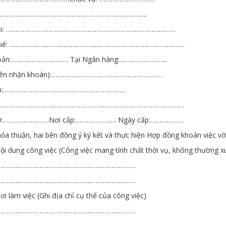
ỉ: ……………………………………………………………………….
hoại: ……………………………………………………………..…………………
thuế: …………………………………………………………………………………..
khoản:…………………………. Tại Ngân hàng:……………………..
ên nhận khoán):……………………………………………………
inh:…………………………………………………………
ỉ: …………………………………………………………………………………………
:…………………….Nơi cấp:…………………. Ngày cấp:………………
hỏa thuận, hai bên đồng ý ký kết và thực hiện Hợp đồng khoán việc vớ
i dung công việc (Công việc mang tính chất thời vụ, không thường x
…………………………………………………………………
…………………………………………………………………
i làm việc (Ghi địa chỉ cụ thể của công việc)
…………………………………………………………………
…………………………………………………………………