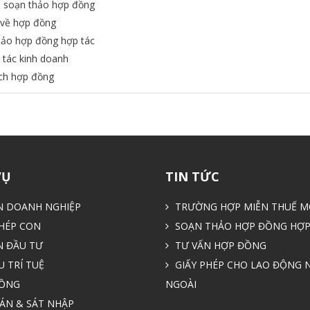
 soạn thảo hợp đồng
về hợp đồng
ảo hợp đồng hợp tác
 tác kinh doanh
ch hợp đồng
VỤ
TIN TỨC
N DOANH NGHIỆP
TRƯỜNG HỢP MIỄN THUẾ M
HÉP CON
SOẠN THẢO HỢP ĐỒNG HỢP
N ĐẦU TƯ
TƯ VẤN HỢP ĐỒNG
 TRÍ TUỆ
GIẤY PHÉP CHO LAO ĐỘNG 
ỒNG
NGOÀI
ÁN & SÁT NHẬP