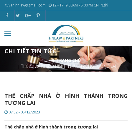
tuvan.hnlaw@gmail.com
T2 - T7: 9:00AM - 5:00PM CN: Nghỉ
CHI TIẾT TIN TỨC
TRANG CHỦ
THẾ CHẤP NHÀ Ở HÌNH THÀNH TRONG TƯƠNG LAI
THẾ CHẤP NHÀ Ở HÌNH THÀNH TRONG
TƯƠNG LAI
07:52 - 05/12/2023
Thế chấp nhà ở hình thành trong tương lai