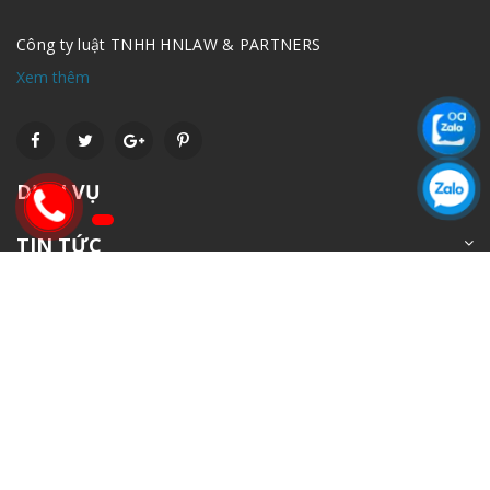
Công ty luật TNHH HNLAW & PARTNERS
Xem thêm
DỊCH VỤ
TIN TỨC
LIÊN HỆ
Tòa nhà BDS, số N028, lô 31 Khu dịch vụ thương mại và nhà ở Hà
Trì, Hà Đông, Hà Nội
tuvan.hnlaw@gmail.com