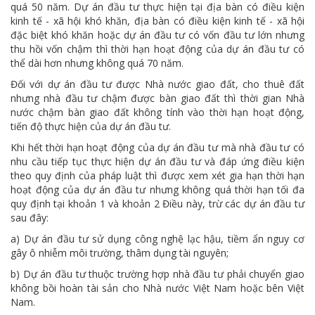
quá 50 năm. Dự án đầu tư thực hiện tại địa bàn có điều kiện
kinh tế - xã hội khó khăn, địa bàn có điều kiện kinh tế - xã hội
đặc biệt khó khăn hoặc dự án đầu tư có vốn đầu tư lớn nhưng
thu hồi vốn chậm thì thời hạn hoạt động của dự án đầu tư có
thể dài hơn nhưng không quá 70 năm.
Đối với dự án đầu tư được Nhà nước giao đất, cho thuê đất
nhưng nhà đầu tư chậm được bàn giao đất thì thời gian Nhà
nước chậm bàn giao đất không tính vào thời hạn hoạt động,
tiến độ thực hiện của dự án đầu tư.
Khi hết thời hạn hoạt động của dự án đầu tư mà nhà đầu tư có
nhu cầu tiếp tục thực hiện dự án đầu tư và đáp ứng điều kiện
theo quy định của pháp luật thì được xem xét gia hạn thời hạn
hoạt động của dự án đầu tư nhưng không quá thời hạn tối đa
quy định tại khoản 1 và khoản 2 Điều này, trừ các dự án đầu tư
sau đây:
a) Dự án đầu tư sử dụng công nghệ lạc hậu, tiềm ẩn nguy cơ
gây ô nhiễm môi trường, thâm dụng tài nguyên;
b) Dự án đầu tư thuộc trường hợp nhà đầu tư phải chuyển giao
không bồi hoàn tài sản cho Nhà nước Việt Nam hoặc bên Việt
Nam.