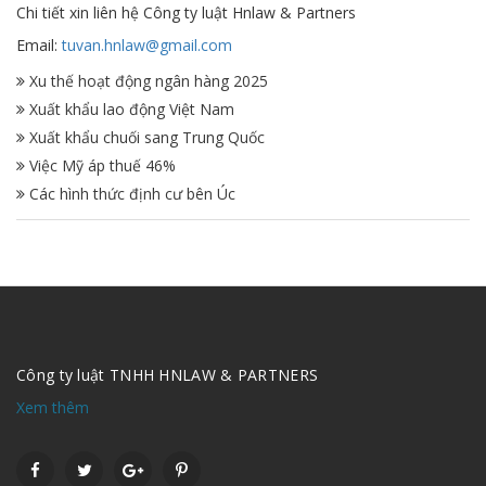
Chi tiết xin liên hệ Công ty luật Hnlaw & Partners
Email:
tuvan.hnlaw@gmail.com
Xu thế hoạt động ngân hàng 2025
Xuất khẩu lao động Việt Nam
Xuất khẩu chuối sang Trung Quốc
Việc Mỹ áp thuế 46%
Các hình thức định cư bên Úc
Công ty luật TNHH HNLAW & PARTNERS
Xem thêm