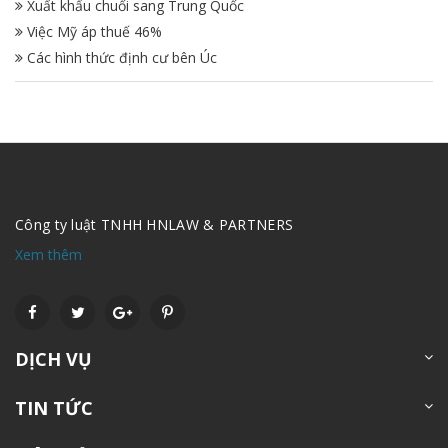
Xuất khẩu chuối sang Trung Quốc
Việc Mỹ áp thuế 46%
Các hình thức định cư bên Úc
Công ty luật TNHH HNLAW & PARTNERS
Xem thêm
DỊCH VỤ
TIN TỨC